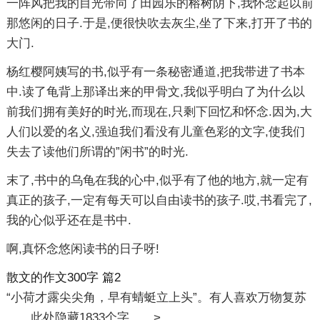
一阵风把我的目光带向了田园乐的榕树阴下,我怀念起以前
那悠闲的日子.于是,便很快吹去灰尘,坐了下来,打开了书的
大门.
杨红樱阿姨写的书,似乎有一条秘密通道,把我带进了书本
中.读了龟背上那译出来的甲骨文,我似乎明白了为什么以
前我们拥有美好的时光,而现在,只剩下回忆和怀念.因为,大
人们以爱的名义,强迫我们看没有儿童色彩的文字,使我们
失去了读他们所谓的”闲书”的时光.
末了,书中的乌龟在我的心中,似乎有了他的地方,就一定有
真正的孩子,一定有每天可以自由读书的孩子.哎,书看完了,
我的心似乎还在是书中.
啊,真怀念悠闲读书的日子呀!
散文的作文300字 篇2
“小荷才露尖尖角，早有蜻蜓立上头”。有人喜欢万物复苏
……此处隐藏1833个字……
>