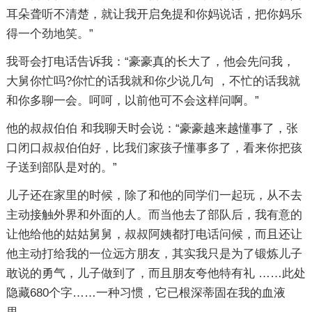
耳朵聋听不清楚，就让我开启免提和你妈说话，把你妈乐
得一个劲地笑。”
我哥会打电话告诉我：“豪豪真的长大了，他会先问我，
大舅你忙吗?你忙的话我就和你少说几句 ，不忙的话我就
和你多聊一会。呵呵，以前他可不会这样问啊。”
他的叔叔伯伯 和我聊天时会说：“豪豪越来越懂事了，张
口闭口叔叔伯伯好，比我们家孩子懂事多了，看来你把孩
子送到部队是对的。”
儿子还在家里的时候，除了和他的同学们一起玩，从不去
主动接触外界和外面的人。而当他去了部队后，我有意的
让他给他的姑姑舅舅，叔叔阿姨都打电话问候，而且还让
他主动打给我的一位远方朋友，其实我只是为了锻炼儿子
敢说的勇气，儿子做到了，而且朋友夸他特有礼
……此处
隐藏680个字……
一种习惯，它已根深蒂固在我的血液