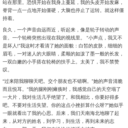
站在那里。恐惧开始在我身上蔓延，我的头皮开始发麻，
脊背一点一点地开始僵硬，大脑也停止了运转。就这样僵
持着。
良久，一个声音由远而近，听起来，像是轮子转动的声
音。一个轮椅突然出现在我的视线里。 “小声点，我又不
是坏人!”我这时才看清了她的面貌：白皙的皮肤，细细的
眉毛，一对迷人的大眼睛，柔顺的如泼了墨一般的长发，
一双白嫩的小手搭在轮椅的扶手上。太美了，我不禁赞
叹。
“过来陪我聊聊天吧。交个朋友也不错啊。”她的声音清脆
而且悦耳。“我的腿刚刚瘫痪时，我感觉自己的天空塌了
一大片，我对生活几乎绝望了。和我相比，你要好得多
吧。不要对生活失望。你的这点小挫折算什么呀?”她似乎
一眼就看出了我的心思。后来，我们天南海北地聊了起
来，从对方的姓名，到学习，到生活，再到未来的志