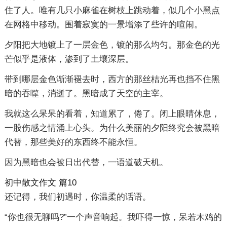
住了人。唯有几只小麻雀在树枝上跳动着，似几个小黑点
在网格中移动。围着寂寞的一景增添了些许的喧闹。
夕阳把大地镀上了一层金色，镀的那么均匀。那金色的光
芒似乎是液体，渗到了土壤深层。
带到哪层金色渐渐褪去时，西方的那丝桔光再也挡不住黑
暗的吞噬，消逝了。黑暗成了天空的主宰。
我就这么呆呆的看着，知道累了，倦了。闭上眼睛休息，
一股伤感之情涌上心头。为什么美丽的夕阳终究会被黑暗
代替，那些美好的东西终不能永恒。
因为黑暗也会被日出代替，一语道破天机。
初中散文作文 篇10
还记得，我们初遇时，你温柔的话语。
“你也很无聊吗?”一个声音响起。我吓得一惊，呆若木鸡的