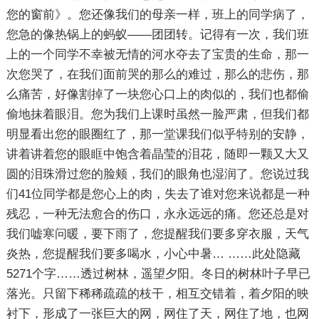
您的窗前》。您还像我们的母亲一样，班上的同学病了，
您急的像热锅上的蚂蚁——团团转。记得有一次，我们班
上的一个同学不幸被无情的河水夺去了宝贵的生命，那一
次您哭了，在我们面前哭的那么的难过，那么的悲伤，那
么痛苦，好像割掉了一块您心口上的肉似的，我们也都偷
偷地抹着眼泪。您为我们上课时虽然一脸严肃，但我们都
明显看出您的眼圈红了，那一堂课我们似乎特别的安静，
讲着讲着您的眼眶中饱含着晶莹的泪花，随即一颗又大又
圆的泪珠滑过您的脸颊，我们的眼角也湿润了。您说过我
们41位同学都是您心上的肉，失去了谁对您来说都是一种
残忍，一种无法愈合的伤口，永永远远的痛。您还总是对
我们嘘寒问暖，要下雨了，您提醒我们要多穿衣服，天气
炎热，您提醒我们要多喝水，小心中暑…
……此处隐藏
5271个字……
透过树林，遥望夕阳。冬日的树林叶子早已
落光。只留下稀稀疏疏的枝干，相互交错着，着夕阳的映
衬下，形成了一张巨大的网，网住了天，网住了地，也网