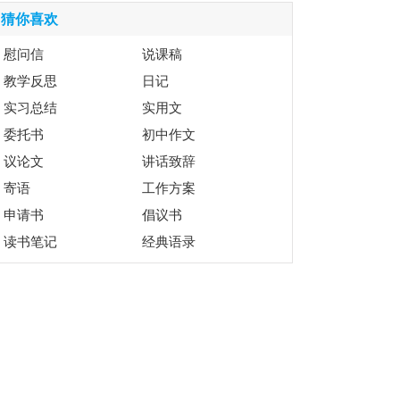
猜你喜欢
慰问信
说课稿
教学反思
日记
实习总结
实用文
委托书
初中作文
议论文
讲话致辞
寄语
工作方案
申请书
倡议书
读书笔记
经典语录