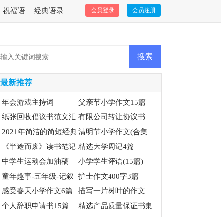
祝福语
经典语录
会员登录
会员注册
最新推荐
年会游戏主持词
父亲节小学作文15篇
纸张回收倡议书范文汇
有限公司转让协议书
编7篇
2021年简洁的简短经典
清明节小学作文(合集
语录汇总69条
《半途而废》读书笔记
15篇)
精选大学周记4篇
中学生运动会加油稿
小学学生评语(15篇)
(集锦15篇)
童年趣事-五年级-记叙
护士作文400字3篇
文
感受春天小学作文6篇
描写一片树叶的作文
个人辞职申请书15篇
精选产品质量保证书集
锦9篇