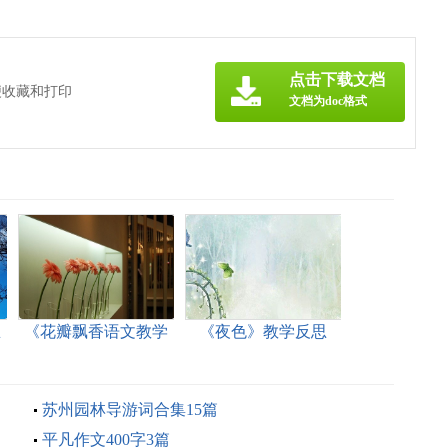
点击下载文档
便收藏和打印
文档为doc格式
思
《花瓣飘香语文教学
《夜色》教学反思
反思
苏州园林导游词合集15篇
平凡作文400字3篇